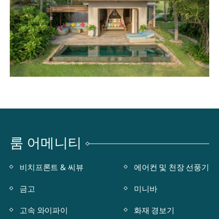
룸 어메니티
비치프론트 & 씨뷰
에어컨 및 천장 선풍기
금고
미니바
고속 와이파이
화재 경보기