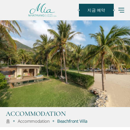
지금 예약
ACCOMMODATION
홈
Accommodation
Beachfront Villa
객실 정보
객실 특징
사진
프로모션