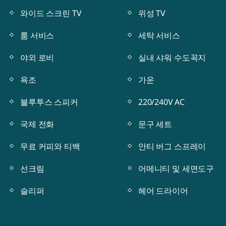
와이드 스크린 TV
위성 TV
룸 서비스
세탁 서비스
야외 로비
실내 샤워 수도꼭지
욕조
가운
블루투스 스피커
220/240V AC
국제 전화
문구 세트
무료 커피와 티백
안티 버그 스프레이
선크림
어메니티 및 세면도구
슬리퍼
헤어 드라이어