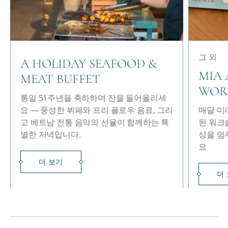
그 외
A HOLIDAY SEAFOOD &
MIA 
MEAT BUFFET
WOR
통일 51주년을 축하하며 잔을 들어올리세
요 — 풍성한 뷔페와 프리 플로우 음료, 그리
매달 미
고 베트남 전통 음악의 선율이 함께하는 특
된 워크
별한 저녁입니다.
상을 멈
요
더 보기
더