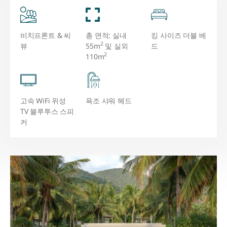
비치프론트 & 씨
총 면적: 실내
킹 사이즈 더블 베
2
뷰
55m
및 실외
드
2
110m
고속 WiFi 위성
욕조 샤워 헤드
TV 블루투스 스피
커