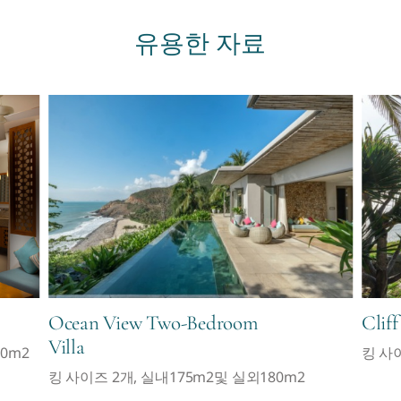
유용한 자료
Ocean View Two-Bedroom
Cliff
Villa
30m2
킹 사이
킹 사이즈 2개, 실내175m2및 실외180m2