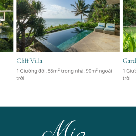
Cliff Villa
Gard
2
2
1 Giường đôi, 55m
trong nhà, 90m
ngoài
1 Giư
trời
trời