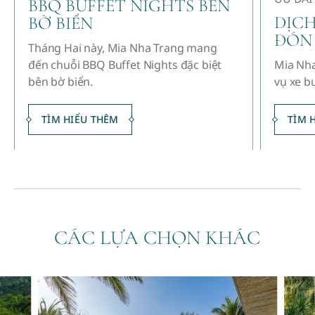
BBQ BUFFET NIGHTS BÊN
DỊCH
BỜ BIỂN
ĐÓN
Tháng Hai này, Mia Nha Trang mang
đến chuỗi BBQ Buffet Nights đặc biệt
Mia Nha
bên bờ biển.
vụ xe b
TÌM HIỂU THÊM
TÌM 
CÁC LỰA CHỌN KHÁC