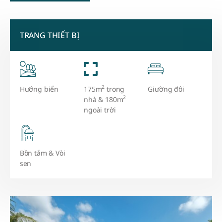
TRANG THIẾT BỊ
2
Hướng biển
175m
trong
Giường đôi
2
nhà & 180m
ngoài trời
Bồn tắm & Vòi
sen