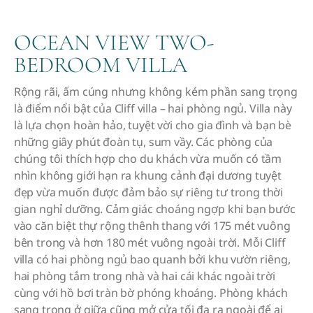
THIỆU
THIẾT BỊ
ẢNH
ĐÃI
OCEAN VIEW TWO-
BEDROOM VILLA
Rộng rãi, ấm cúng nhưng không kém phần sang trọng
là điểm nổi bật của Cliff villa – hai phòng ngủ. Villa này
là lựa chọn hoàn hảo, tuyệt vời cho gia đình và bạn bè
những giây phút đoàn tụ, sum vầy. Các phòng của
chúng tôi thích hợp cho du khách vừa muốn có tầm
nhìn không giới hạn ra khung cảnh đại dương tuyệt
đẹp vừa muốn được đảm bảo sự riêng tư trong thời
gian nghỉ dưỡng. Cảm giác choáng ngợp khi bạn bước
vào căn biệt thự rộng thênh thang với 175 mét vuông
bên trong và hơn 180 mét vuông ngoài trời. Mỗi Cliff
villa có hai phòng ngủ bao quanh bởi khu vườn riêng,
hai phòng tắm trong nhà và hai cái khác ngoài trời
cùng với hồ bơi tràn bờ phóng khoáng. Phòng khách
sang trọng ở giữa cũng mở cửa tối đa ra ngoài để ai