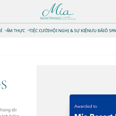
Ỉ
ẨM THỰC
TIỆC CƯỚI
HỘI NGHỊ & SỰ KIỆN
ƯU ĐÃI
Ô SP
S
Chúng tôi