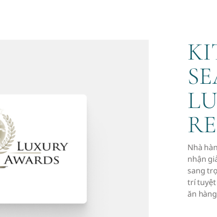
KI
S
L
R
Nhà hàn
nhận gi
sang trọ
trí tuyệ
ăn hàng