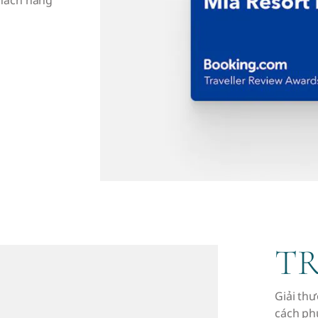
khách hàng
TR
Giải th
cách ph