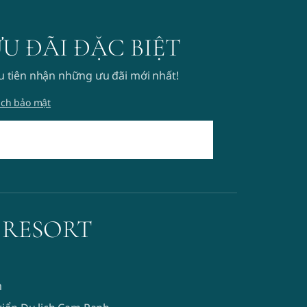
ƯU ĐÃI ĐẶC BIỆT
u tiên nhận những ưu đãi mới nhất!
ách bảo mật
 RESORT
m