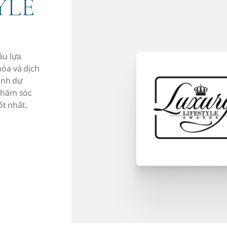
YLE
ầu lựa
hóa và dịch
vinh dự
 chăm sóc
t nhất.