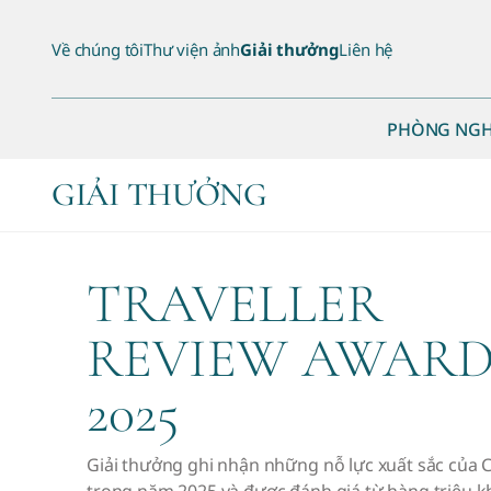
Về chúng tôi
Thư viện ảnh
Giải thưởng
Liên hệ
PHÒNG NGH
GIẢI THƯỞNG
TRAVELLER
REVIEW AWARD
2025
Giải thưởng ghi nhận những nỗ lực xuất sắc của 