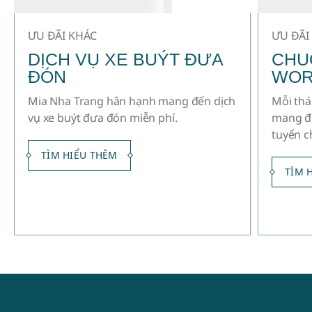
ƯU ĐÃI KHÁC
ƯU ĐÃI
DỊCH VỤ XE BUÝT ĐƯA
CHU
ĐÓN
WOR
Mia Nha Trang hân hạnh mang đến dịch
Mỗi thá
vụ xe buýt đưa đón miễn phí.
mang đ
tuyển c
TÌM HIỂU THÊM
TÌM 