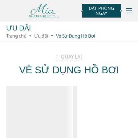
ĐẶT PHÒNG
NGAY
Notifications
ƯU ĐÃI
Trang chủ
Ưu đãi
Vé Sử Dụng Hồ Bơi
QUAY LẠI
VÉ SỬ DỤNG HỒ BƠI